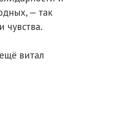
одных, — так
 чувства.
 ещё витал
лись в атмосферу
роги и густое
, собрали гостей
е дома и заботе,
ветлом будущем,