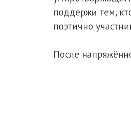
поддержи тем, кто
поэтично участни
После напряжённо
аромат воска, со
уюта, устроив пр
варенье, словно 
вокруг стола. Каж
предваряя разгов