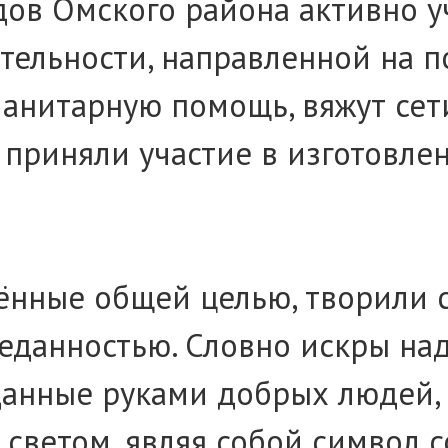
ов Омского района активно у
тельности, направленной на 
анитарную помощь, вяжут сети
 приняли участие в изготовле
ённые общей целью, творили 
еданностью. Словно искры на
данные руками добрых людей,
ветом, являя собой символ с