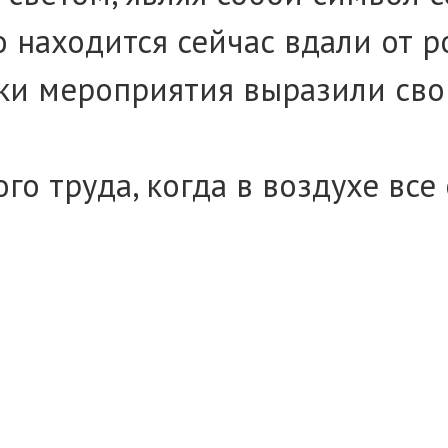
 находится сейчас вдали от р
ки мероприятия выразили свои
го труда, когда в воздухе все
бравшиеся с радостью погрузи
иятное чаепитие. Ароматные пи
хоровод сладких воспоминаний
дый кусочек напоминал о тепл
оры о надеждах и мечтах, о с