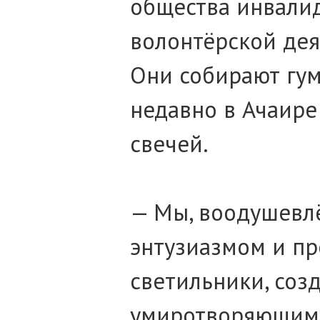
общества инвалид
волонтёрской дея
Они собирают гум
недавно в Ачаире
свечей.
— Мы, воодушевл
энтузиазмом и пр
светильники, соз
умиротворяющим с