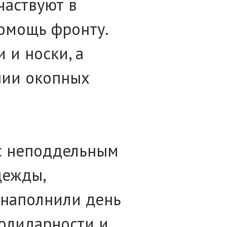
частвуют в
помощь фронту.
 и носки, а
нии окопных
с неподдельным
дежды,
 наполнили день
олидарности и