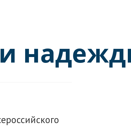
ки надеж
сероссийского