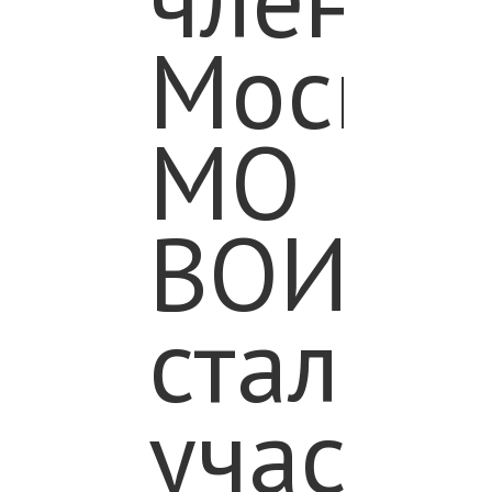
Москал
МО
ВОИ
стали
участн