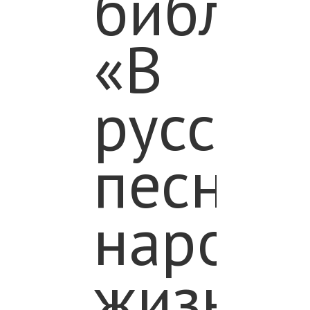
библио
«В
русско
песне
народн
жизнь».