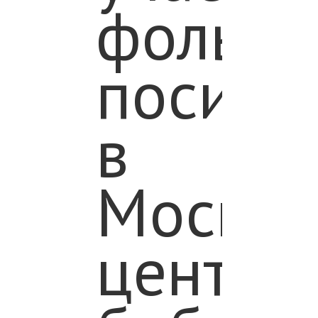
фолькл
посиде
в
Москал
центра