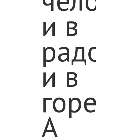
челове
и в
радости
и в
горе.
А