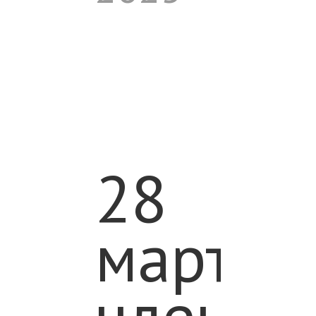
28
марта
члены