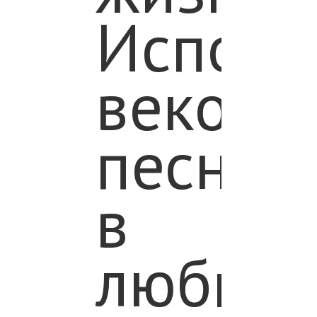
Испоко
веков
песня
в
любых