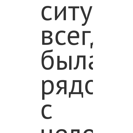
ситуац
всегда
была
рядом
с