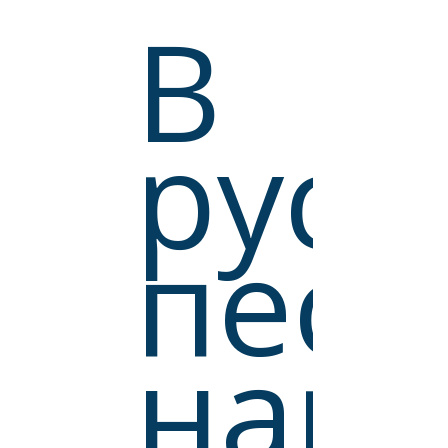
В
русс
песн
нар