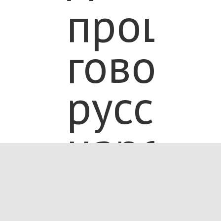
проще
говоря,
русска
народн
песня