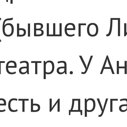
(бывшего Л
театра. У А
есть и друг