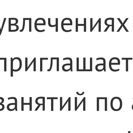
увлечениях
приглашает
занятий по