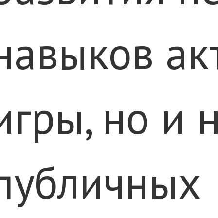
навыков ак
игры, но и 
публичных