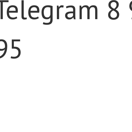
Telegram 8
95