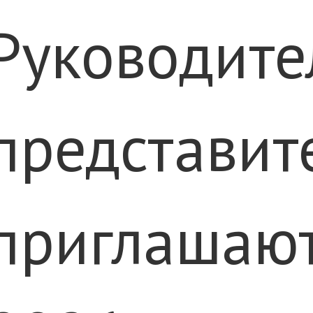
Руководите
представит
приглашают