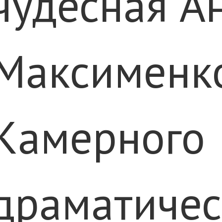
чудесная А
Максименко
Камерного
драматичес