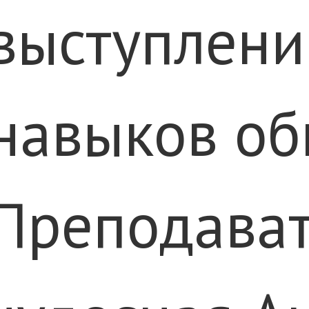
выступлени
навыков об
Преподават