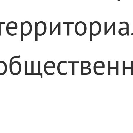
территориа
обществен