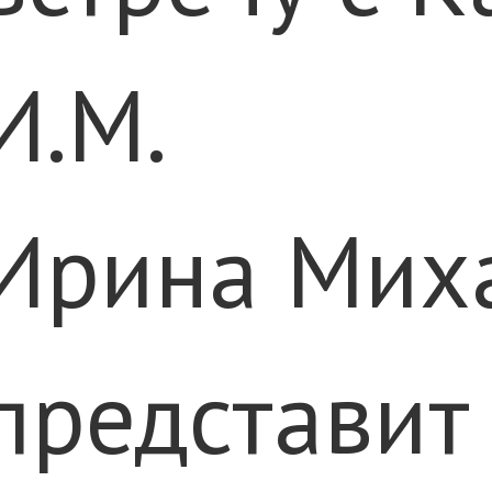
И.М.
Ирина Мих
представит