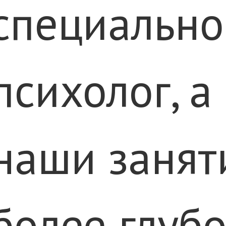
специально
психолог, а
наши занят
более глуб