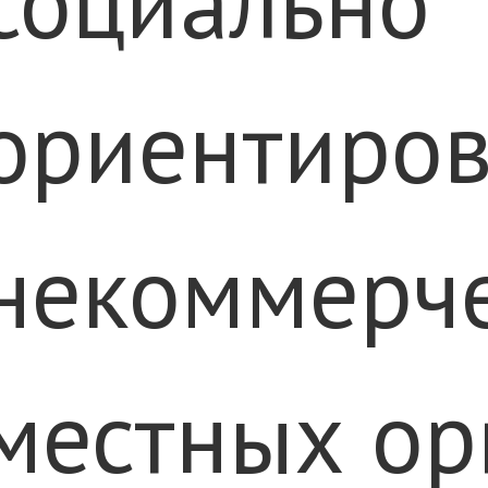
социально
ориентиро
некоммерч
местных ор