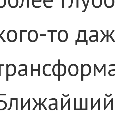
кого-то да
трансформ
Ближайший