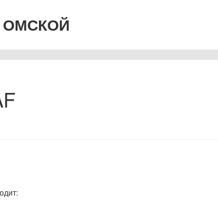
 ОМСКОЙ
AF
одит: