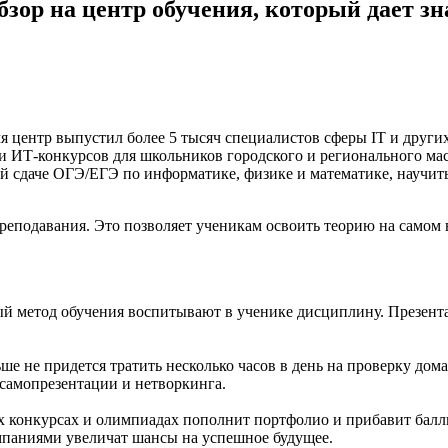
зор на центр обучения, который дает зн
 центр выпустил более 5 тысяч специалистов сферы IT и други
и ИТ-конкурсов для школьников городского и регионального мас
 сдаче ОГЭ/ЕГЭ по информатике, физике и математике, научитьс
реподавания. Это позволяет ученикам освоить теорию на самом 
 метод обучения воспитывают в ученике дисциплину. Презентац
е не придется тратить несколько часов в день на проверку дом
 самопрезентации и нетворкинга.
конкурсах и олимпиадах пополнит портфолио и прибавит баллы
омпаниями увеличат шансы на успешное будущее.