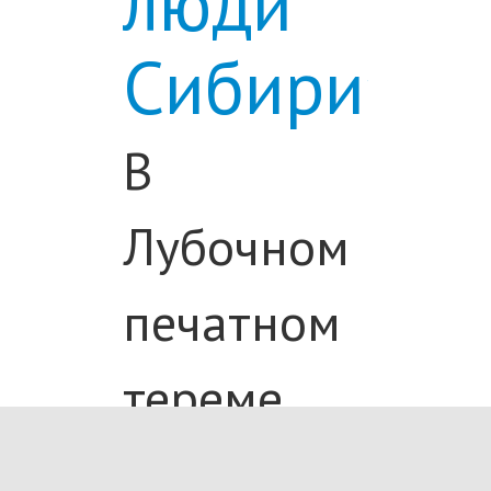
люди
Сибири»
.
В
Лубочном
печатном
тереме
жителей и