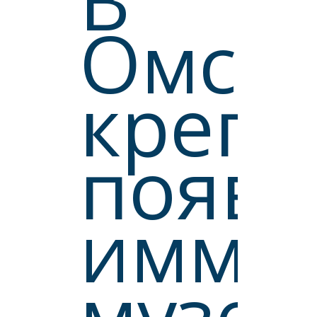
Омск
крепо
появи
имме
музей