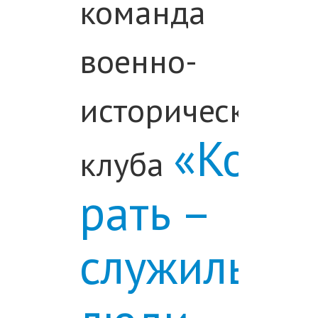
команда
военно-
исторического
«Кова
клуба
рать –
служилые